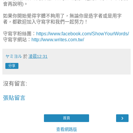
會再說明)。
如果你開始覺得字體不夠用了，無論你是造字者或是用字
者，都歡迎加入守寫字和我們一起努力！
守寫字粉絲團：
https://www.facebook.com/ShowYourWords/
守寫字網站：
http://www.writes.com.tw/
ヤミヨル
於
凌晨12:31
分享
沒有留言:
張貼留言
›
首頁
查看網路版