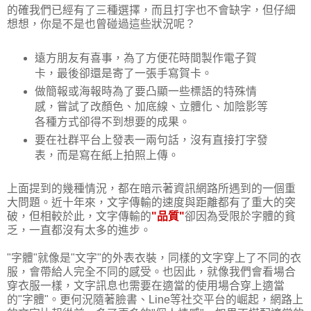
的確我們已經有了三種選擇，而且打字也不會缺字，但仔細
想想，你是不是也曾碰過這些狀況呢？
遠方朋友有喜事，為了方便花時間製作電子賀
卡，最後卻還是寄了一張手寫賀卡。
做簡報或海報時為了要凸顯一些標語的特殊情
感，嘗試了改顏色、加底線、立體化、加陰影等
各種方式卻得不到想要的成果。
要在社群平台上發表一兩句話，沒有直接打字發
表，而是寫在紙上拍照上傳。
上面提到的幾種情況，都在暗示著資訊網路所遇到的一個重
大問題。近十年來，文字傳輸的速度與距離都有了重大的突
破，但相較於此，文字傳輸的
"品質"
卻因為受限於字體的貧
乏，一直都沒有太多的進步。
"字體"就像是"文字"的外表衣裝，同樣的文字穿上了不同的衣
服，會帶給人完全不同的感受。也因此，就像我們會看場合
穿衣服一樣，文字訊息也需要在適當的使用場合穿上適當
的"字體"。更何況隨著臉書、Line等社交平台的崛起，網路上