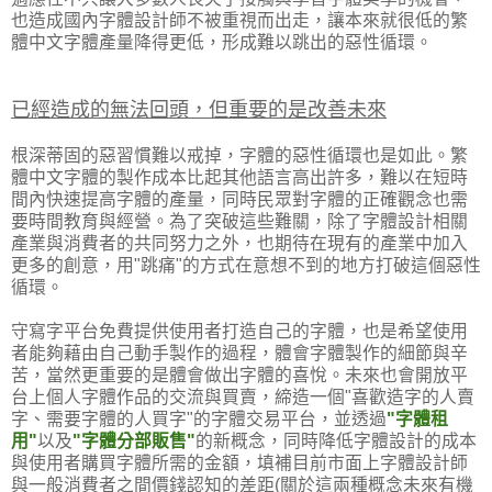
也造成國內字體設計師不被重視而出走，讓本來就很低的繁
體中文字體產量降得更低，形成難以跳出的惡性循環。
已經造成的無法回頭，但重要的是改善未來
根深蒂固的惡習慣難以戒掉，字體的惡性循環也是如此。繁
體中文字體的製作成本比起其他語言高出許多，難以在短時
間內快速提高字體的產量，同時民眾對字體的正確觀念也需
要時間教育與經營。為了突破這些難關，除了字體設計相關
產業與消費者的共同努力之外，也期待在現有的產業中加入
更多的創意，用"跳痛"的方式在意想不到的地方打破這個惡性
循環。
守寫字平台免費提供使用者打造自己的字體，也是希望使用
者能夠藉由自己動手製作的過程，體會字體製作的細節與辛
苦，當然更重要的是體會做出字體的喜悅。未來也會開放平
台上個人字體作品的交流與買賣，締造一個"喜歡造字的人賣
字、需要字體的人買字"的字體交易平台，並透過
"字體租
用"
以及
"字體分部販售"
的新概念，同時降低字體設計的成本
與使用者購買字體所需的金額，填補目前市面上字體設計師
與一般消費者之間價錢認知的差距(關於這兩種概念未來有機