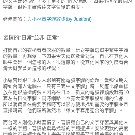
的文字比起從前，多了更多的"個人情感"，如果不搭配適當的
字體，很難正確傳達文字背後的溫度。
延伸閱讀：
與小林章字體散步(by Justfont)
習慣的"日常"並非"正常"
打開自己的衣櫃看看衣服的數量，比對字體選單中繁中字體
的數量，再想像一下如果今天兩邊數量對調，自己在其他人
眼中會是一個怎樣的人。很遺憾的，從其他國家的角度看台
灣大概就會是這樣的狀況。
小編曾經跟日本友人聊到有關電腦字體的話題，當那位朋友
聽到台灣人電腦裡「只有三套中文字體」時，反應比豬血糕
放在他眼前還誇張。因為在日本，新買的電腦裡預設就有10
套左右日文字體，同時網路上也有大量字體設計師的作品，
所以消費者在需要字體時可以很方便地找到需要的字體並且
直接購買，他們理所當然地「讓文字套用適合的字體」。
而台灣人則從小就習慣了，習慣讓自己的文字穿著與其他人
一樣的字體，習慣放棄尋找新的字體選擇。安於現狀的高度
適應性不只讓大多數人喪失了接觸與學習字體美學的機會，