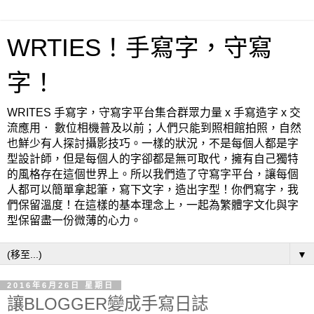
WRTIES！手寫字，守寫
字！
WRITES 手寫字，守寫字平台集合群眾力量 x 手寫造字 x 交
流應用． 數位相機普及以前；人們只能到照相館拍照，自然
也鮮少有人探討攝影技巧。一樣的狀況，不是每個人都是字
型設計師，但是每個人的字卻都是無可取代，擁有自己獨特
的風格存在這個世界上。所以我們造了守寫字平台，讓每個
人都可以簡單拿起筆，寫下文字，造出字型！你們寫字，我
們保留溫度！在這樣的基本理念上，一起為繁體字文化與字
型保留盡一份微薄的心力。
▼
2016年6月26日 星期日
讓BLOGGER變成手寫日誌