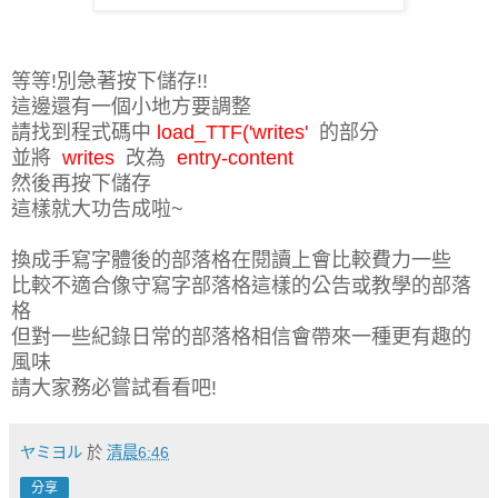
等等!別急著按下儲存!!
這邊還有一個小地方要調整
請找到程式碼中
load_TTF('writes'
的部分
並將
writes
改為
entry-content
然後再按下儲存
這樣就大功告成啦~
換成手寫字體後的部落格在閱讀上會比較費力一些
比較不適合像守寫字部落格這樣的公告或教學的部落
格
但對一些紀錄日常的部落格相信會帶來一種更有趣的
風味
請大家務必嘗試看看吧!
ヤミヨル
於
清晨6:46
分享