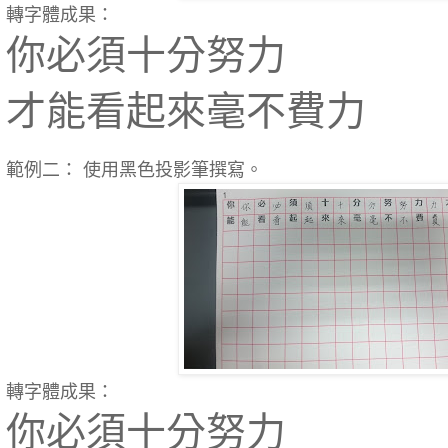
轉字體成果：
你必須十分努力
才能看起來毫不費力
範例二： 使用黑色投影筆撰寫。
轉字體成果：
你必須十分努力