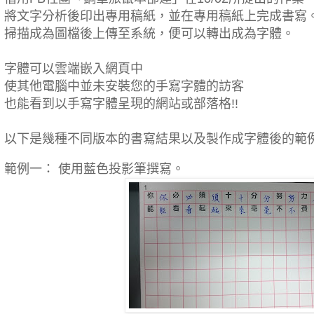
將文字分析後印出專用稿紙，並在專用稿紙上完成書寫
掃描成為圖檔後上傳至系統，便可以轉出成為字體。
字體可以雲端嵌入網頁中
使其他電腦中並未安裝您的手寫字體的訪客
也能看到以手寫字體呈現的網站或部落格!!
以下是幾種不同版本的書寫結果以及製作成字體後的範
範例一： 使用藍色投影筆撰寫。