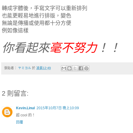
轉成字體後，手寫文字可以重新排列
也能更輕易地進行排版，變色
無論是傳播或使用都十分方便
例如像這樣
你看起來
毫不努力
！！
張貼者：
ヤミヨル
於
凌晨12:49
2 則留言:
Kevin.Linul
2015年10月7日 晚上10:09
超 cool 的！
回覆