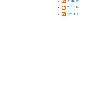
Unknown
ヤミヨル
boymike