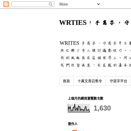
WRTIES！手寫字，
WRITES 手寫字，守寫字平
然也鮮少有人探討攝影技巧。
特的風格存在這個世界上。所
我們保留溫度！在這樣的基本
首頁
十萬文青召集令
守寫字平台
上個月的網頁瀏覽數次數
1,630
著作人