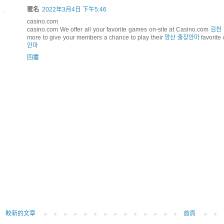
匿名
2022年3月4日 下午5:46
casino.com
casino.com We offer all your favorite games on-site at Casino.com
김천
more to give your members a chance to play their
양산 출장안마
favorite
안마
回覆
較新的文章
首頁