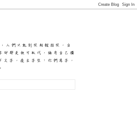
以前；人們只能到照相館拍照，自
字卻都是無可取代，擁有自己獨
下文字，造出字型！你們寫字，
。