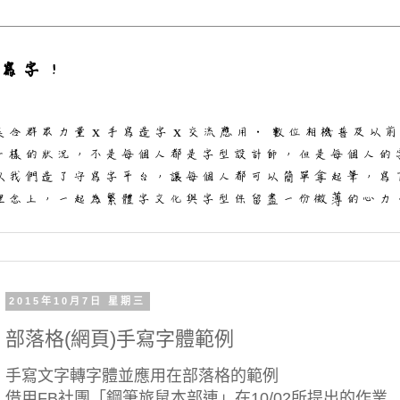
守寫字！
台集合群眾力量 x 手寫造字 x 交流應用． 數位相機普及
一樣的狀況，不是每個人都是字型設計師，但是每個人的
以我們造了守寫字平台，讓每個人都可以簡單拿起筆，寫
理念上，一起為繁體字文化與字型保留盡一份微薄的心力
2015年10月7日 星期三
部落格(網頁)手寫字體範例
手寫文字轉字體並應用在部落格的範例
借用FB社團「鋼筆旅鼠本部連」在10/02所提出的作業